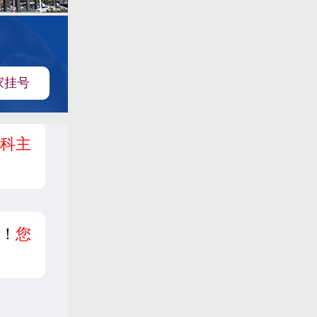
家挂号
男科主
析！
您