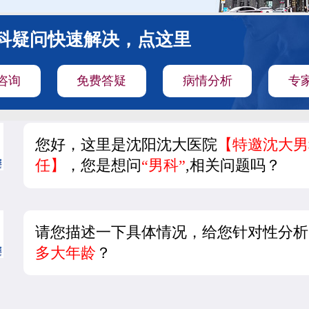
科疑问快速解决，点这里
咨询
免费答疑
病情分析
专
您好，这里是沈阳沈大医院
【特邀沈大男
任】
，您是想问
“男科”
,相关问题吗？
请您描述一下具体情况，给您针对性分析
多大年龄
？