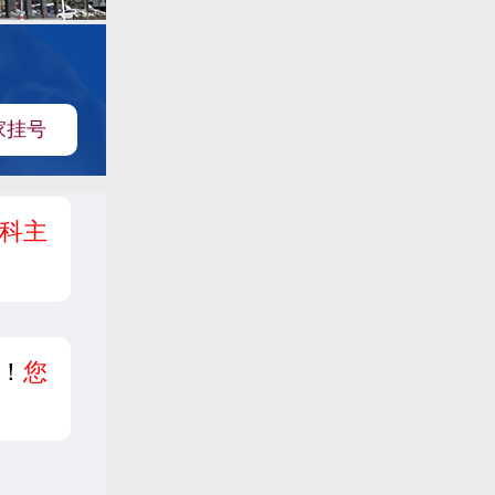
家挂号
科主
！
您