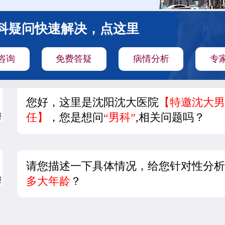
科疑问快速解决，点这里
咨询
免费答疑
病情分析
专
您好，这里是沈阳沈大医院
【特邀沈大男
任】
，您是想问
“男科”
,相关问题吗？
请您描述一下具体情况，给您针对性分析
多大年龄
？